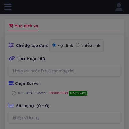
Powered by
Mua dịch vụ
Chế độ tạo đơn:
Một link
Nhiều link
Link Hoặc UID:
Chọn Server:
sv1
- ⭐ 500 Social -
10000000đ
Hoạt động
Số lượng:
(0 ~ 0)