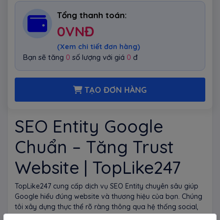
Tổng thanh toán:
0
VNĐ
(Xem chi tiết đơn hàng)
Bạn sẽ tăng
0
số lượng với giá
0
đ
TẠO ĐƠN HÀNG
SEO Entity Google
Chuẩn – Tăng Trust
Website | TopLike247
TopLike247 cung cấp dịch vụ SEO Entity chuyên sâu giúp
Google hiểu đúng website và thương hiệu của bạn. Chúng
tôi xây dựng thực thể rõ ràng thông qua hệ thống social,
citation, schema và liên kết ngữ cảnh liên quan ngành