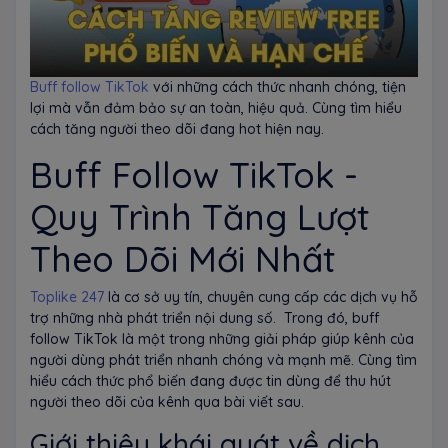
Buff follow TikTok
với những cách thức nhanh chóng, tiện
lợi mà vẫn đảm bảo sự an toàn, hiệu quả. Cùng tìm hiểu
cách tăng người theo dõi đang hot hiện nay.
Buff Follow TikTok -
Quy Trình Tăng Lượt
Theo Dõi Mới Nhất
Toplike 247
là cơ sở uy tín, chuyên cung cấp các dịch vụ hỗ
trợ những nhà phát triển nội dung số. Trong đó, buff
follow TikTok là một trong những giải pháp giúp kênh của
người dùng phát triển nhanh chóng và mạnh mẽ. Cùng tìm
hiểu cách thức phổ biến đang được tin dùng để thu hút
người theo dõi của kênh qua bài viết sau.
Giới thiệu khái quát về dịch