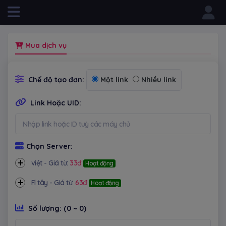
Powered by
Mua dịch vụ
Chế độ tạo đơn:
Một link
Nhiều link
Link Hoặc UID:
Chọn Server:
việt - Giá từ:
33đ
Hoạt động
Fl tây - Giá từ:
63đ
Hoạt động
Số lượng:
(0 ~ 0)