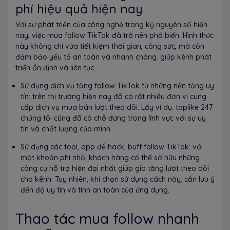
phí hiệu quả hiện nay
Với sự phát triển của công nghệ trong kỷ nguyên số hiện
nay, việc mua follow TikTok đã trở nên phổ biến. Hình thức
này không chỉ vừa tiết kiệm thời gian, công sức, mà còn
đảm bảo yếu tố an toàn và nhanh chóng. giúp kênh phát
triển ổn định và liên tục.
Sử dụng dịch vụ tăng follow TikTok từ những nền tảng uy
tín: trên thị trường hiện nay đã có rất nhiều đơn vị cung
cấp dịch vụ mua bán lượt theo dõi. Lấy ví dụ: toplike 247
chúng tôi cũng đã có chỗ đứng trong lĩnh vực với sự uy
tín và chất lượng của mình.
Sử dụng các tool, app để hack, buff follow TikTok: với
một khoản phí nhỏ, khách hàng có thể sở hữu những
công cụ hỗ trợ hiện đại nhất giúp gia tăng lượt theo dõi
cho kênh. Tuy nhiên, khi chọn sử dụng cách này, cần lưu ý
đến độ uy tín và tính an toàn của ứng dụng.
Thao tác mua follow nhanh