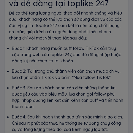
và dễ dàng tại toplike 247
Để có thể tăng lượng người theo dõi nhanh chóng và hiệu
quả, khách hàng có thể lựa chọn sử dụng dịch vụ của các
đơn vị uy tín. Toplike 247 cam kết là nền tảng chất lượng,
an toàn, giúp kênh của người dùng phát triển nhanh
chóng chỉ với một vài thao tác sau đây:
Bước 1: Khách hàng muốn buff follow TikTok cần truy
cập trang web của toplike 247, sau đó đăng nhập hoặc
đăng ký nếu chưa có tài khoản.
Bước 2: Tại trang chủ, thành viên cần chọn mục dịch vụ,
lựa chọn phần TikTok và bấm “Mua follow TikTok”
Bước 3: Sau đó khách hàng cần điền những thông tin
được yêu cầu vào biểu mẫu, lựa chọn gói follow phù
hợp, nhập đường liên kết đến kênh cần buff và tiến hành
thanh toán.
Bước 4: Sau khi hoàn thành quá trình xác minh giao dịch.
Chỉ sau ít phút xác thực, hệ thống sẽ tự động chạy công
cụ và tăng lượng theo dõi của kênh ngay lập tức.