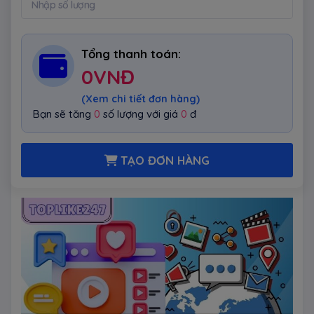
Tổng thanh toán:
0
VNĐ
(Xem chi tiết đơn hàng)
Bạn sẽ tăng
0
số lượng với giá
0
đ
TẠO ĐƠN HÀNG