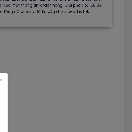
à bảo mật thông tin khách hàng. Giải pháp tối ưu để
ia tăng độ phủ và độ tin cậy cho video TikTok.