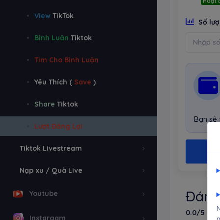
Hoạt 
View
TikTok
Số lư
Bình Luận
Tiktok
Tim Cho Bình Luận
Yêu Thích (
Save
)
Share
Tiktok
Bạn sẽ
Lượt Đăng Lại
Tiktok Livestream
Nạp xu / Quà Live
Đánh
Youtube
N
0.0/5
(0 l
Instargam
m