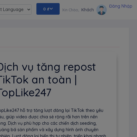
Đăng Nhập
0
₫
Khách
Xin Chào,
ed by
Dịch vụ tăng repost
TikTok an toàn |
TopLike247
opLike247 hỗ trợ tăng lượt đăng lại TikTok theo yêu
ầu, giúp video được chia sẻ rộng rãi hơn trên nền
ảng. Dịch vụ phù hợp cho các chiến dịch seeding,
uảng bá sản phẩm và xây dựng hình ảnh chuyên
ghiệp. Lượt đăng lại hiển thị tự nhiên, triển khai nhanh