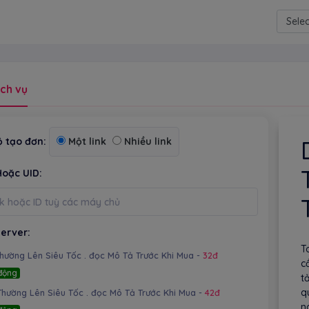
Power
ch vụ
 tạo đơn:
Một link
Nhiều link
Hoặc UID:
erver:
T
Thường Lên Siêu Tốc . đọc Mô Tả Trước Khi Mua -
32đ
c
động
t
q
Thường Lên Siêu Tốc . đọc Mô Tả Trước Khi Mua -
42đ
n