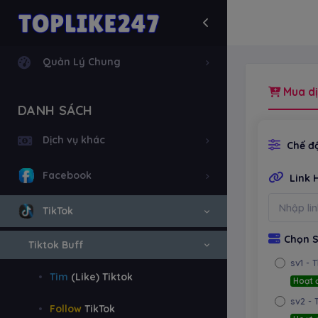
Quản Lý Chung
Mua dị
DANH SÁCH
Dịch vụ khác
Chế độ
Facebook
Link 
TikTok
Chọn S
Tiktok Buff
sv1
- 
Tim
(Like) Tiktok
Hoạt 
sv2
- 
Follow
TikTok