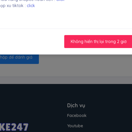
ạp xu tiktok :
click
0
0
0
0
0
Không hiển thị lại trong 2 giờ
hập để đánh giá
Dịch vụ
Facebook
Youtube