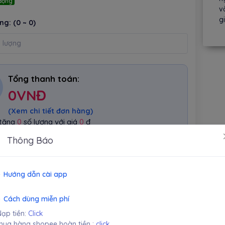
động
v
g
ợng:
(0 ~ 0)
Tổng thanh toán:
0
VNĐ
(Xem chi tiết đơn hàng)
 tăng
0
số lượng với giá
0
đ
Thông Báo
TẠO ĐƠN HÀNG
Hướng dẫn cài app
 giá
Cách dùng miễn phí
ạp tiền:
Click
ượt đánh giá)
ua hàng shopee hoàn tiền :
click