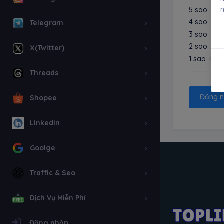
n
5 sao
4 sao
Telegram
3 sao
2 sao
X(Twitter)
1 sao
Threads
Đăng n
Shopee
LinkedIn
Goolge
Traffic & Seo
Dịch Vụ Miễn Phí
Đăng nhập