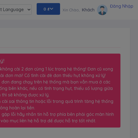
Đăng Nhập
0
₫
Khách
Xin Chào,
ed by
ý!
d không cài 2 đơn cùng 1 lúc trong hệ thống! Đơn cũ xong
ài đơn mới! Cố tình cài đè đơn thiếu hụt không xử lý!
u đơn đang chạy trên hệ thống mà bạn vẫn mua ở các
ống bên khác, nếu có tình trạng hụt, thiếu số lượng giữa
 thì sẽ không được xử lý.
 cài sai thông tin hoặc lỗi trong quá trình tăng hệ thống
ông hoàn lại tiền.
 gặp lỗi hãy nhắn tin hỗ trợ phía bên phải góc màn hình
vào mục liên hệ hỗ trợ để được hỗ trợ tốt nhất.