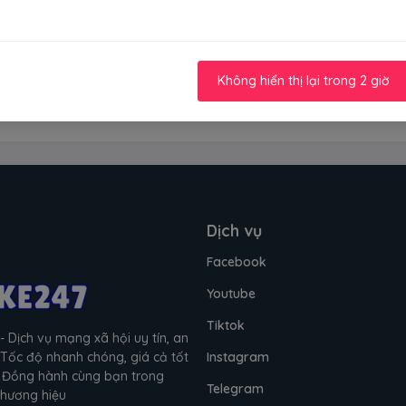
0
Không hiển thị lại trong 2 giờ
hập để đánh giá
Dịch vụ
Facebook
Youtube
Tiktok
- Dịch vụ mạng xã hội uy tín, an
 Tốc độ nhanh chóng, giá cả tốt
Instagram
g. Đồng hành cùng bạn trong
Telegram
 thương hiệu