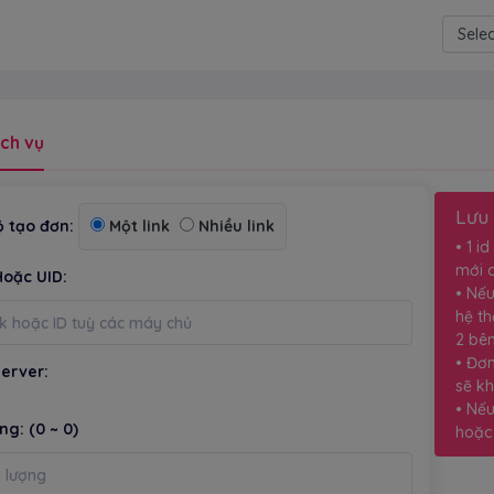
Power
ch vụ
Lưu 
 tạo đơn:
Một link
Nhiều link
• 1 i
mới c
Hoặc UID:
• Nế
hệ th
2 bên
• Đơn
erver:
sẽ kh
• Nếu
ợng:
(0 ~ 0)
hoặc 