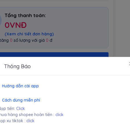
Tổng thanh toán:
0
VNĐ
(Xem chi tiết đơn hàng)
 tăng
0
số lượng với giá
0
đ
TẠO ĐƠN HÀNG
Thông Báo
 giá
Hướng dẫn cài app
ượt đánh giá)
Cách dùng miễn phí
0
ạp tiền:
Click
0
ua hàng shopee hoàn tiền :
click
0
ạp xu tiktok :
click
0