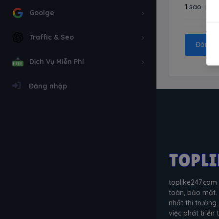
1 sao
Goolge
Traffic & Seo
Đăng n
Dịch Vụ Miễn Phí
Đăng nhập
toplike247.com 
toàn, bảo mật.
nhất thị trườn
việc phát triển