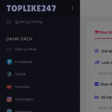
Quản Lý Chung
Mua dị
DANH SÁCH
Dịch vụ khác
Chế độ
Facebook
Link 
TikTok
Chọn S
Youtube
Số lư
Instargam
Telegram