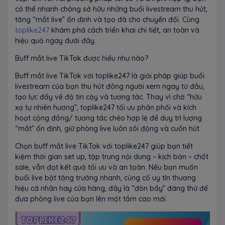
có thể nhanh chóng sở hữu những buổi livestream thu hút,
tăng “mắt live” ổn định và tạo đà cho chuyển đổi. Cùng
toplike247
khám phá cách triển khai chi tiết, an toàn và
hiệu quả ngay dưới đây.
Buff mắt live TikTok được hiểu như nào?
Buff mắt live TikTok với toplike247 là giải pháp giúp buổi
livestream của bạn thu hút đông người xem ngay từ đầu,
tạo lực đẩy về độ tin cậy và tương tác. Thay vì chờ “hữu
xạ tự nhiên hương”, toplike247 tối ưu phân phối và kích
hoạt cộng đồng/ tương tác chéo hợp lệ để duy trì lượng
“mắt” ổn định, giữ phòng live luôn sôi động và cuốn hút.
Chọn buff mắt live TikTok với toplike247 giúp bạn tiết
kiệm thời gian set up, tập trung nội dung – kịch bản – chốt
sale, vẫn đạt kết quả tối ưu và an toàn. Nếu bạn muốn
buổi live bật tăng trưởng nhanh, củng cố uy tín thương
hiệu cá nhân hay cửa hàng, đây là “đòn bẩy” đáng thử để
đưa phòng live của bạn lên một tầm cao mới.