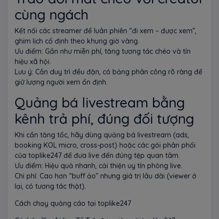
cùng ngách
Kết nối các streamer để luân phiên “đi xem – được xem”,
ghim lịch cố định theo khung giờ vàng.
Ưu điểm: Gần như miễn phí, tăng tương tác chéo và tín
hiệu xã hội.
Lưu ý: Cần duy trì đều đặn, có bảng phân công rõ ràng để
giữ lượng người xem ổn định.
Quảng bá livestream bằng
kênh trả phí, đúng đối tượng
Khi cần tăng tốc, hãy dùng quảng bá livestream (ads,
booking KOL micro, cross-post) hoặc các gói phân phối
của toplike247 để đưa live đến đúng tệp quan tâm.
Ưu điểm: Hiệu quả nhanh, cải thiện uy tín phòng live.
Chi phí: Cao hơn “buff ảo” nhưng giá trị lâu dài (viewer ở
lại, có tương tác thật).
Cách chạy quảng cáo tại toplike247