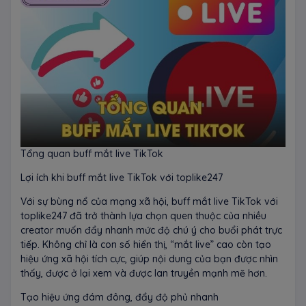
Tổng quan buff mắt live TikTok
Lợi ích khi buff mắt live TikTok với toplike247
Với sự bùng nổ của mạng xã hội, buff mắt live TikTok với
toplike247 đã trở thành lựa chọn quen thuộc của nhiều
creator muốn đẩy nhanh mức độ chú ý cho buổi phát trực
tiếp. Không chỉ là con số hiển thị, “mắt live” cao còn tạo
hiệu ứng xã hội tích cực, giúp nội dung của bạn được nhìn
thấy, được ở lại xem và được lan truyền mạnh mẽ hơn.
Tạo hiệu ứng đám đông, đẩy độ phủ nhanh