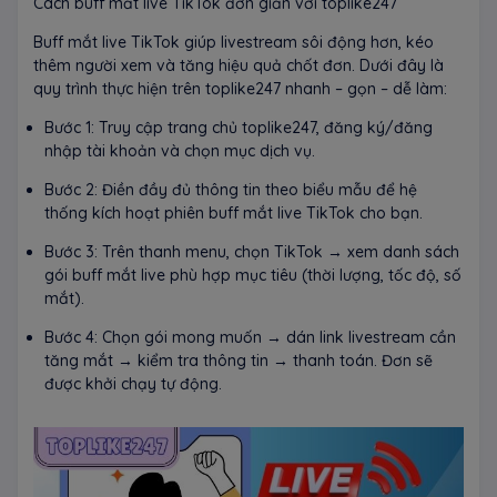
Cách buff mắt live TikTok đơn giản với toplike247
Buff mắt live TikTok giúp livestream sôi động hơn, kéo
thêm người xem và tăng hiệu quả chốt đơn. Dưới đây là
quy trình thực hiện trên toplike247 nhanh – gọn – dễ làm:
Bước 1: Truy cập trang chủ toplike247, đăng ký/đăng
nhập tài khoản và chọn mục dịch vụ.
Bước 2: Điền đầy đủ thông tin theo biểu mẫu để hệ
thống kích hoạt phiên buff mắt live TikTok cho bạn.
Bước 3: Trên thanh menu, chọn TikTok → xem danh sách
gói buff mắt live phù hợp mục tiêu (thời lượng, tốc độ, số
mắt).
Bước 4: Chọn gói mong muốn → dán link livestream cần
tăng mắt → kiểm tra thông tin → thanh toán. Đơn sẽ
được khởi chạy tự động.