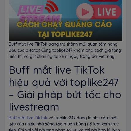
Buff mắt live TikTok đang trở thành mối quan tâm hàng
đầu của creator. Cùng toplike247 khám phá cách gia tăng
hiển thị và giữ chân người xem ngay trong bài viết này.
Buff mắt live TikTok
hiệu quả với toplike247
– Giải pháp bứt tốc cho
livestream
Buff mắt live TikTok
với toplike247 đang là nhu cầu thiết
yếu của nhiều nhà sáng tạo muốn bùng nổ lượt xem trực
tiếp. Chỉ với vài phương pháp tối ưu và chi phí hợp lý, bạn