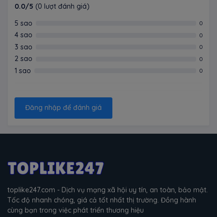
0.0/5
(0 lượt đánh giá)
5 sao
0
4 sao
0
3 sao
0
2 sao
0
1 sao
0
Đăng nhập để đánh giá
toplike247.com - Dịch vụ mạng xã hội uy tín, an toàn, bảo mật.
Tốc độ nhanh chóng, giá cả tốt nhất thị trường. Đồng hành
cùng bạn trong việc phát triển thương hiệu