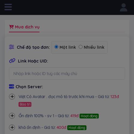
Powered by
Mua dịch vụ
Chế độ tạo đơn:
Một link
Nhiều link
Link Hoặc UID:
Chọn Server:
Việt Có Avatar . đọc mô tả trước khi mua - Giá từ:
123đ
Bảo trì
Ổn định 100% - sv 1 - Giá từ:
419đ
Hoạt động
khá ổn định - Giá từ:
400đ
Hoạt động