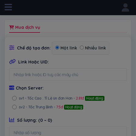
Powered by
Mua dịch vụ
Chế độ tạo đơn:
Một link
Nhiều link
Link Hoặc UID:
Chọn Server:
sv1
- Tốc Cao . Tỉ Lệ ùn đơn Hơn -
2.81đ
Hoạt động
sv2
- Tốc Trung Bình -
7.5đ
Hoạt động
Số lượng:
(0 ~ 0)