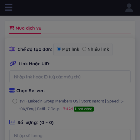
Powered by
Mua dịch vụ
Chế độ tạo đơn:
Một link
Nhiều link
Link Hoặc UID:
Chọn Server:
sv1
- Linkedin Group Members US | Start: Instant | Speed: 5-
10K/Day | Refill: 7 Days -
3142đ
Hoạt động
Số lượng:
(0 ~ 0)