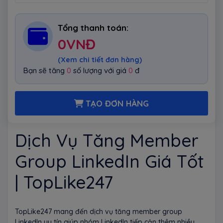
Tổng thanh toán:
0
VNĐ
(Xem chi tiết đơn hàng)
Bạn sẽ tăng
0
số lượng với giá
0
đ
TẠO ĐƠN HÀNG
Dịch Vụ Tăng Member
Group LinkedIn Giá Tốt
| TopLike247
TopLike247 mang đến dịch vụ tăng member group
LinkedIn uy tín giúp nhóm LinkedIn tiếp cận thêm nhiều