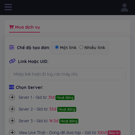
Powered by
Mua dịch vụ
Chế độ tạo đơn:
Một link
Nhiều link
Link Hoặc UID:
Chọn Server:
Sever 1 - Giá từ:
31đ
Hoạt động
Sever 2 - Giá từ:
33đ
Hoạt động
Sever 3 - Giá từ:
14.3đ
Hoạt động
View Live Thật - Dùng để đua top - Giá từ:
100đ
Bảo trì