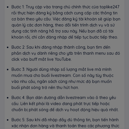
Bước 1: Truy cập vào trang chủ chính thức của toplike247
rồi thực hiện đăng ký bằng cách cung cấp các thông tin
cơ bản theo yêu cầu. Việc đăng ký tài khoản sẽ giúp bạn
quản lý các đơn hàng, theo dõi tiến trình dịch vụ và sử
dụng các tính năng hỗ trợ sau này. Nếu bạn đã có tài
khoản rồi, chỉ cần đăng nhập để tiếp tục bước tiếp theo.
Bước 2: Sau khi đăng nhập thành công, bạn tìm đến
phần dịch vụ dành riêng cho ytb trên thanh menu sau đó
click vào buff mắt live YouTube.
Bước 3: Người dùng nhập số lượng mắt live mà mình
muốn mua cho buổi livestream. Con số này tùy thuộc
vào nhu cầu, ngân sách cũng như mức độ bạn muốn
buổi phát sóng trở nên thu hút hơn.
Bước 4: Bạn dán đường dẫn livestream vào ô theo yêu
cầu. Liên kết phải là video đang phát trực tiếp hoặc
chuẩn bị phát sóng để dịch vụ hoạt động hiệu quả nhất.
Bước 5: Sau khi đã nhập đầy đủ thông tin, bạn tiến hành
xác nhận đơn hàng và thanh toán theo các phương thức