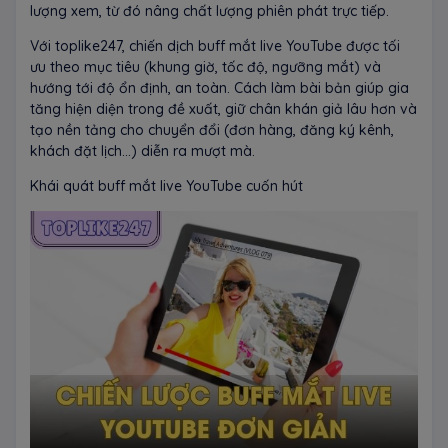
lượng xem, từ đó nâng chất lượng phiên phát trực tiếp.
Với toplike247, chiến dịch buff mắt live YouTube được tối
ưu theo mục tiêu (khung giờ, tốc độ, ngưỡng mắt) và
hướng tới độ ổn định, an toàn. Cách làm bài bản giúp gia
tăng hiện diện trong đề xuất, giữ chân khán giả lâu hơn và
tạo nền tảng cho chuyển đổi (đơn hàng, đăng ký kênh,
khách đặt lịch…) diễn ra mượt mà.
Khái quát buff mắt live YouTube cuốn hút