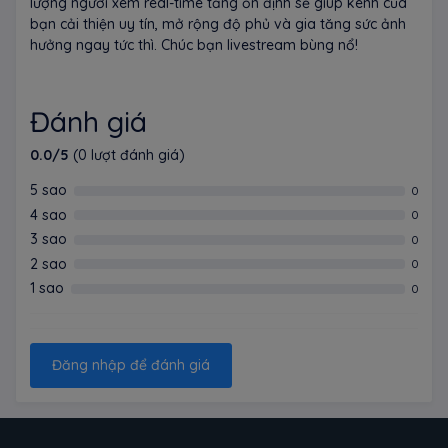
lượng người xem real-time tăng ổn định sẽ giúp kênh của
bạn cải thiện uy tín, mở rộng độ phủ và gia tăng sức ảnh
hưởng ngay tức thì. Chúc bạn livestream bùng nổ!
Đánh giá
0.0/5
(0 lượt đánh giá)
5 sao
0
4 sao
0
3 sao
0
2 sao
0
1 sao
0
Đăng nhập để đánh giá