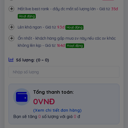
Mắt live best rank - đẩy đc mắt số lượng lớn - Giá từ:
35đ
Hoạt động
Lên khá ngon - Giá từ:
9.3đ
Hoạt động
Ổn nhất - khách hàng gấp mua sv này nếu các sv khác
không lên kịp - Giá từ:
164đ
Hoạt động
Số lượng:
(0 ~ 0)
Tổng thanh toán:
0
VNĐ
(Xem chi tiết đơn hàng)
Bạn sẽ tăng
0
số lượng với giá
0
đ