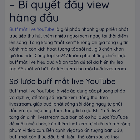
– Bí quyết đẩy view
hàng đầu
Buff mắt live YouTube
là giải pháp nhanh giúp phiên phát
trực tiếp thu hút thêm nhiều người xem ngay tại thời điểm
lên sóng. Tăng lượng “mắt xem” không chỉ gia tăng uy tín
kênh mà còn kích hoạt tương tác sôi nổi, giữ chân khán
giả lâu hơn. Cùng toplike247 khám phá những chiến lược
buff mắt live hiệu quả và an toàn để tối đa hiển thị, leo
top đề xuất và bứt tốc lượt xem cho mỗi buổi livestream.
Sơ lược buff mắt live YouTube
Buff mắt live YouTube là việc áp dụng các phương pháp
và dịch vụ để tăng số người xem đồng thời trên
livestream, giúp buổi phát sóng sôi động ngay từ phút
đầu và tạo hiệu ứng đám đông tích cực. Khi “mắt live”
tăng ổn định, livestream của bạn có cơ hội được YouTube
đề xuất nhiều hơn, kéo thêm lượt xem tự nhiên và mở rộng
phạm vi tiếp cận. Bên cạnh việc tạo ấn tượng ban đầu,
buff mắt còn thúc đẩy bình luận, thả cảm xúc và thời