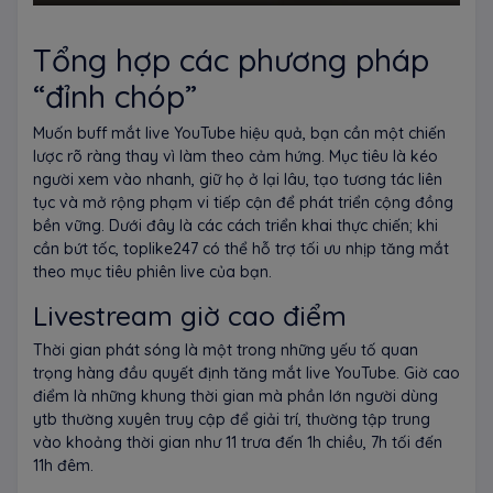
Tổng hợp các phương pháp
“đỉnh chóp”
Muốn buff mắt live YouTube hiệu quả, bạn cần một chiến
lược rõ ràng thay vì làm theo cảm hứng. Mục tiêu là kéo
người xem vào nhanh, giữ họ ở lại lâu, tạo tương tác liên
tục và mở rộng phạm vi tiếp cận để phát triển cộng đồng
bền vững. Dưới đây là các cách triển khai thực chiến; khi
cần bứt tốc, toplike247 có thể hỗ trợ tối ưu nhịp tăng mắt
theo mục tiêu phiên live của bạn.
Livestream giờ cao điểm
Thời gian phát sóng là một trong những yếu tố quan
trọng hàng đầu quyết định tăng mắt live YouTube. Giờ cao
điểm là những khung thời gian mà phần lớn người dùng
ytb thường xuyên truy cập để giải trí, thường tập trung
vào khoảng thời gian như 11 trưa đến 1h chiều, 7h tối đến
11h đêm.