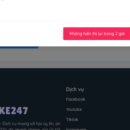
0
0
0
Không hiển thị lại trong 2 giờ
hập để đánh giá
Dịch vụ
Facebook
Youtube
Tiktok
- Dịch vụ mạng xã hội uy tín, an
 Tốc độ nhanh chóng, giá cả tốt
Instagram