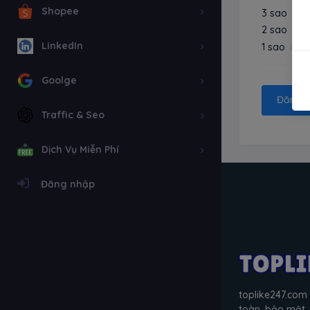
Shopee
3 sao
2 sao
LinkedIn
1 sao
Goolge
Đăng n
Traffic & Seo
Dịch Vụ Miễn Phí
Đăng nhập
toplike247.com 
toàn, bảo mật.