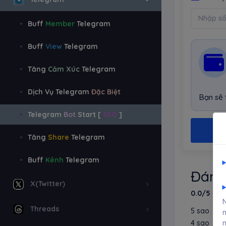
Buff
Member
Telegram
Buff
View
Telegram
Tăng
Cảm Xúc
Telegram
Dịch Vụ Telegram
Đặc Biệt
Bạn sẽ
Telegram
Bot
Start [
SEO
]
Tăng
Share
Telegram
Buff
Kênh
Telegram
Đánh
X(Twitter)
0.0/5
(0 l
N
Threads
5 sao
m
4 sao
n