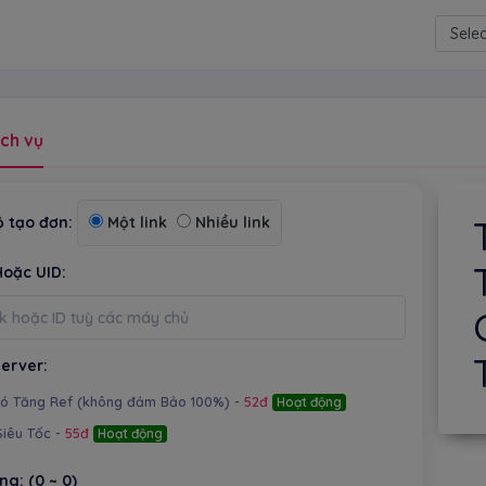
Power
ch vụ
 tạo đơn:
Một link
Nhiều link
Hoặc UID:
erver:
Có Tăng Ref (không đảm Bảo 100%) -
52đ
Hoạt động
Siêu Tốc -
55đ
Hoạt động
ợng:
(0 ~ 0)