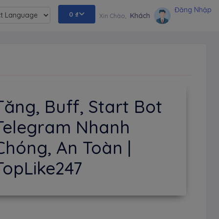
Đăng Nhập
0
₫
Khách
Xin Chào,
ed by
Tăng, Buff, Start Bot
Telegram Nhanh
Chóng, An Toàn |
TopLike247