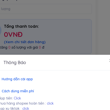
Tổng thanh toán:
0
VNĐ
(Xem chi tiết đơn hàng)
 tăng
0
số lượng với giá
0
đ
Thông Báo
TẠO ĐƠN HÀNG
Hướng dẫn cài app
 giá
Cách dùng miễn phí
ượt đánh giá)
ạp tiền:
Click
0
ua hàng shopee hoàn tiền :
click
ạp xu tiktok :
click
0