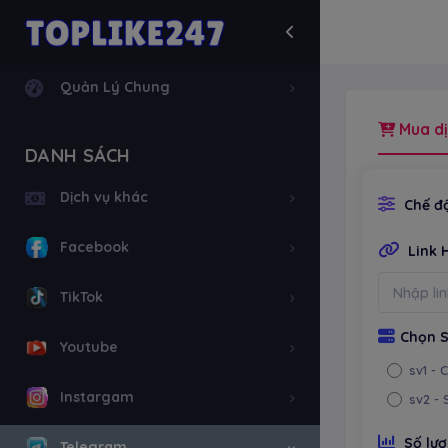
Quản Lý Chung
Mua dị
DANH SÁCH
Dịch vụ khác
Chế độ
Facebook
Link 
TikTok
Chọn S
Youtube
sv1
- 
Instargam
sv2
- 
Số lư
Telegram